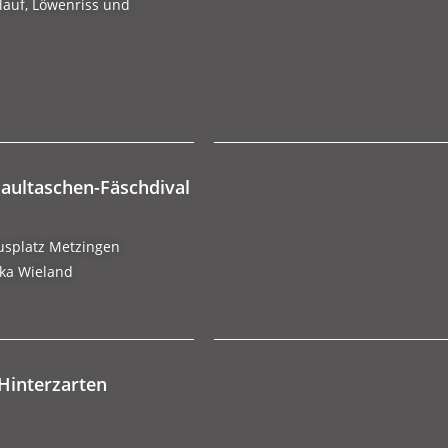
lauf, Löwenriss und
Maultaschen-Fäschdival
usplatz Metzingen
ika Wieland
 Hinterzarten