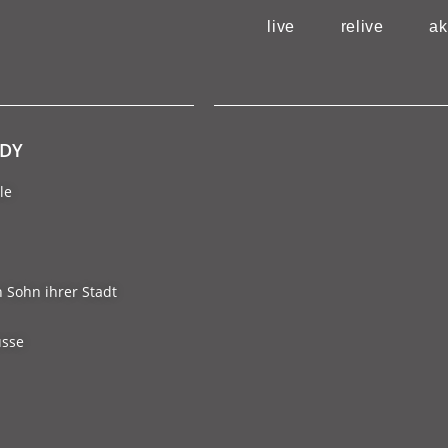
live
relive
ak
RDY
le
n Sohn ihrer Stadt
usse