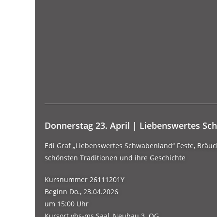
Donnerstag 23. April |
Liebenswertes Sc
Edi Graf „Liebenswertes Schwabenland“ Feste, Bräuch
schönsten Traditionen und ihre Geschichte
Kursnummer
26111201Y
Beginn
Do., 23.04.2026
um 15:00 Uhr
Kursort
vhs-ms Saal, Neubau 3. OG