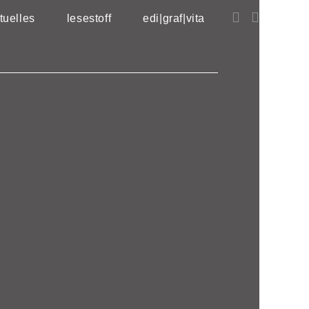
tuelles
lesestoff
edi|graf|vita