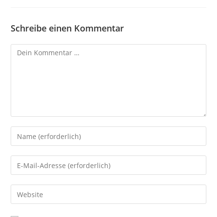
Schreibe einen Kommentar
Kommentar
Gib
deinen
Namen
Gib
oder
deine
Benutzernamen
E-
Gib
zum
Mail-
deine
Kommentieren
Adresse
Website-
ein