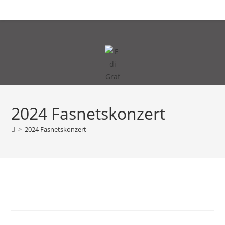
Zum
MENÜ
Inhalt
springen
2024 Fasnetskonzert
>
2024 Fasnetskonzert