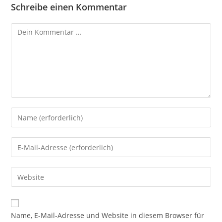
Schreibe einen Kommentar
Kommentar
Gib
deinen
Namen
Gib
oder
deine
Benutzernamen
E-
Gib
zum
Mail-
deine
Kommentieren
Adresse
Website-
ein
zum
URL
Name, E-Mail-Adresse und Website in diesem Browser für
Kommentieren