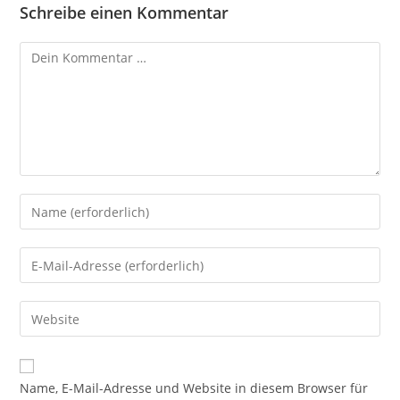
Schreibe einen Kommentar
Kommentar
Gib
deinen
Namen
Gib
oder
deine
Benutzernamen
E-
Gib
zum
Mail-
deine
Kommentieren
Adresse
Website-
ein
zum
URL
Name, E-Mail-Adresse und Website in diesem Browser für
Kommentieren