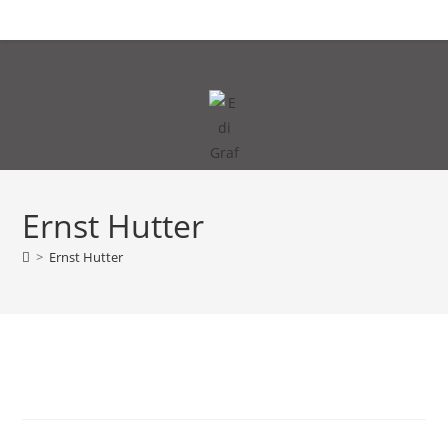
Zum
MENÜ
Inhalt
springen
Ernst Hutter
>
Ernst Hutter