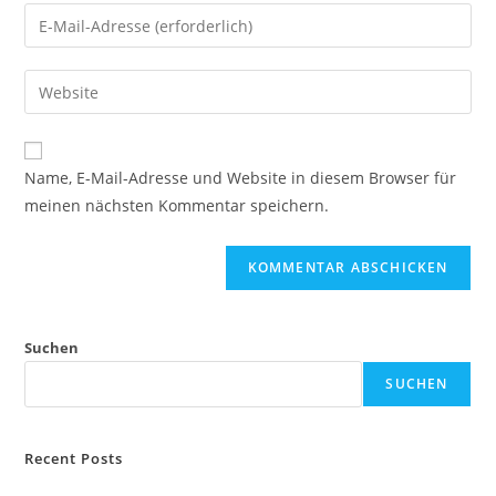
Namen
Gib
oder
deine
Benutzernamen
E-
Gib
zum
Mail-
deine
Kommentieren
Adresse
Website-
ein
zum
URL
Name, E-Mail-Adresse und Website in diesem Browser für
Kommentieren
ein
meinen nächsten Kommentar speichern.
ein
(optional)
Suchen
SUCHEN
Recent Posts