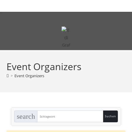
Zum
MENÜ
Inhalt
springen
Event Organizers
>
Event Organizers
search