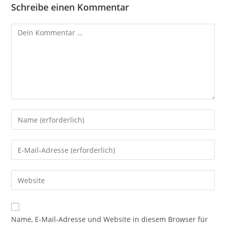
Schreibe einen Kommentar
Kommentar
Gib
deinen
Namen
Gib
oder
deine
Benutzernamen
E-
Gib
zum
Mail-
deine
Kommentieren
Adresse
Website-
ein
zum
URL
Name, E-Mail-Adresse und Website in diesem Browser für
Kommentieren