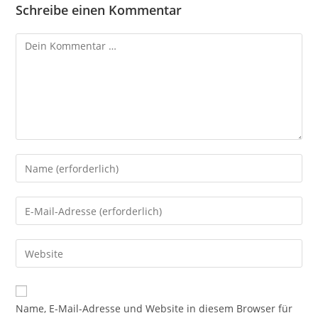
Schreibe einen Kommentar
Kommentar
Gib
deinen
Namen
Gib
oder
deine
Benutzernamen
E-
Gib
zum
Mail-
deine
Kommentieren
Adresse
Website-
ein
zum
URL
Name, E-Mail-Adresse und Website in diesem Browser für
Kommentieren