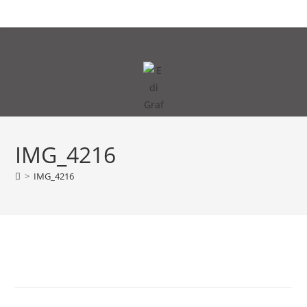
Zum
MENÜ
Inhalt
springen
IMG_4216
>
IMG_4216