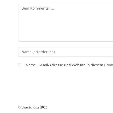
Kommentar
Gib
deinen
Namen
Name, E-Mail-Adresse und Website in diesem Brow
oder
Benutzernamen
zum
Kommentieren
ein
© Uwe Schütze 2026