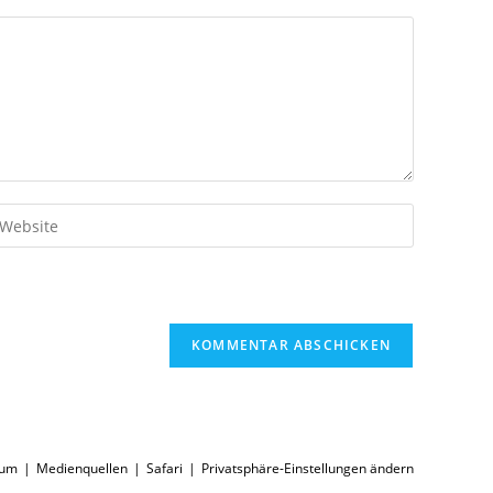
ib
eine
bsite-
RL
n
ptional)
sum
Medienquellen
Safari
Privatsphäre-Einstellungen ändern