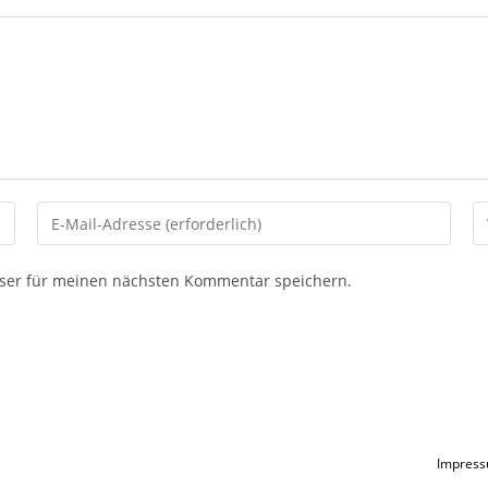
Gib
G
deine
d
E-
We
ser für meinen nächsten Kommentar speichern.
Mail-
U
Adresse
ei
zum
(o
Kommentieren
ein
Impres