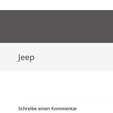
Zum
live
relive
aktuelles
lesesto
Inhalt
springen
Jeep
Schreibe einen Kommentar