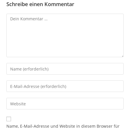
Schreibe einen Kommentar
Kommentar
Gib
deinen
Namen
Gib
oder
deine
Benutzernamen
E-
Gib
zum
Mail-
deine
Kommentieren
Adresse
Website-
ein
zum
URL
Name, E-Mail-Adresse und Website in diesem Browser für
Kommentieren