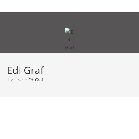
Zum
MENÜ
Inhalt
springen
Edi Graf
>
Live
>
Edi Graf