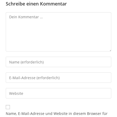
Schreibe einen Kommentar
Kommentar
Gib
deinen
Namen
Gib
oder
deine
Benutzernamen
E-
Gib
zum
Mail-
deine
Kommentieren
Adresse
Website-
ein
zum
URL
Name, E-Mail-Adresse und Website in diesem Browser für
Kommentieren