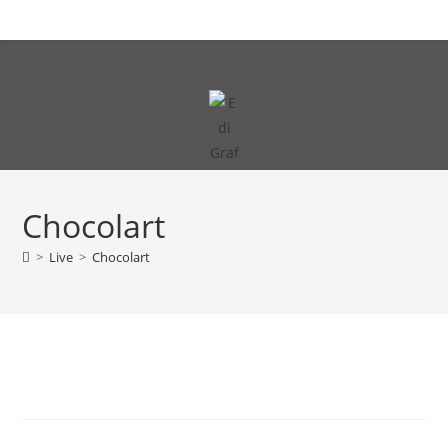
Zum
MENÜ
Inhalt
springen
Chocolart
>
Live
>
Chocolart