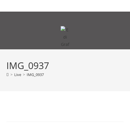
Zum
MENÜ
Inhalt
springen
IMG_0937
>
Live
>
IMG_0937