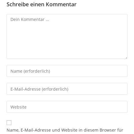
Schreibe einen Kommentar
Kommentar
Gib
deinen
Namen
Gib
oder
deine
Benutzernamen
E-
Gib
zum
Mail-
deine
Kommentieren
Adresse
Website-
ein
zum
URL
Name, E-Mail-Adresse und Website in diesem Browser für
Kommentieren