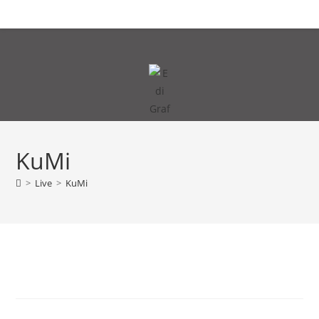
Zum
MENÜ
Inhalt
springen
KuMi
>
Live
>
KuMi