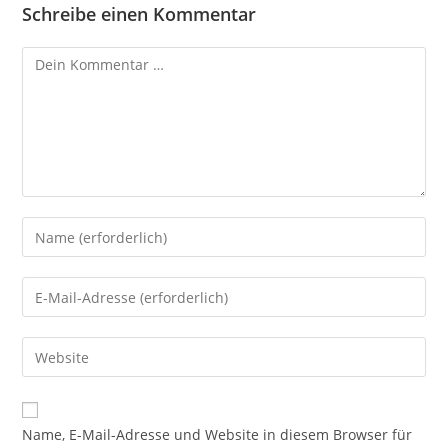
Schreibe einen Kommentar
Kommentar
Gib
deinen
Namen
Gib
oder
deine
Benutzernamen
E-
Gib
zum
Mail-
deine
Kommentieren
Adresse
Website-
ein
zum
URL
Name, E-Mail-Adresse und Website in diesem Browser für
Kommentieren