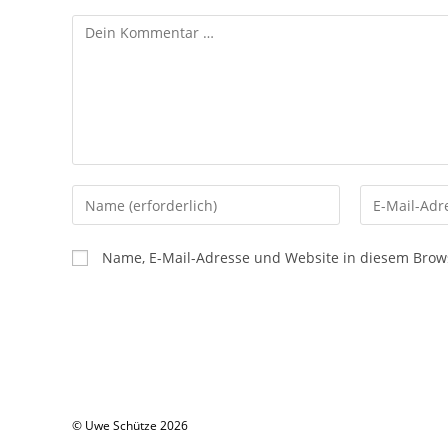
Kommentar
Gib
Gib
deinen
deine
Namen
E-
Name, E-Mail-Adresse und Website in diesem Brow
oder
Mail-
Benutzernamen
Adresse
zum
zum
Kommentieren
Kommentier
ein
ein
© Uwe Schütze 2026