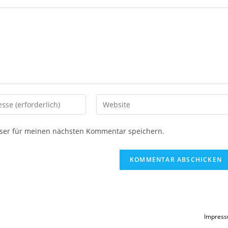
Gib
deine
Website-
ser für meinen nächsten Kommentar speichern.
URL
ein
(optional)
en
Impres