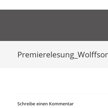
Zum
live
relive
aktuelles
lesesto
Inhalt
springen
Premierelesung_Wolffso
Schreibe einen Kommentar