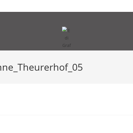
ff
edi|graf|vita
nne_Theurerhof_05