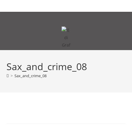
Zum
MENÜ
Inhalt
springen
Sax_and_crime_08
>
Sax_and_crime_08