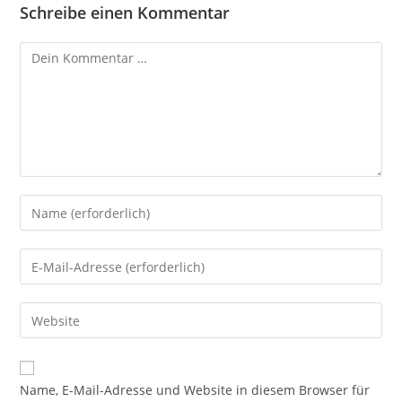
Schreibe einen Kommentar
Kommentar
Gib
deinen
Namen
Gib
oder
deine
Benutzernamen
E-
Gib
zum
Mail-
deine
Kommentieren
Adresse
Website-
ein
zum
URL
Name, E-Mail-Adresse und Website in diesem Browser für
Kommentieren