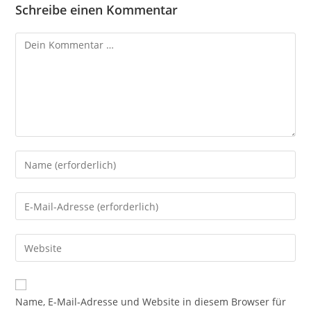
Schreibe einen Kommentar
Kommentar
Gib
deinen
Namen
Gib
oder
deine
Benutzernamen
E-
Gib
zum
Mail-
deine
Kommentieren
Adresse
Website-
ein
zum
URL
Name, E-Mail-Adresse und Website in diesem Browser für
Kommentieren